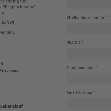
inrichtung für
ls Pflegefachmann/ -
an.
Straße, Hausnummer
*
am BZNW!
 wenden.
PLZ, Ort
*
en
Telefonnummer
*
Person aus.
Email Adresse
*
 Lebenslauf