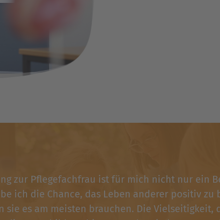
ng zur Pflegefachfrau ist für mich nicht nur ein 
be ich die Chance, das Leben anderer positiv zu
n sie es am meisten brauchen. Die Vielseitigkeit, d