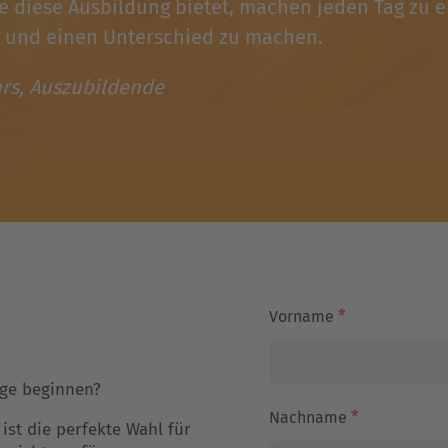
ie diese Ausbildung bietet, machen jeden Tag zu 
n und einen Unterschied zu machen.
urs, Auszubildende
Vorname
*
ege beginnen?
Nachname
*
st die perfekte Wahl für