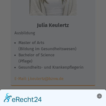
Julia Keulertz
Ausbildung
Master of Arts
(Bildung im Gesundheitswesen)
Bachelor of Science
(Pflege)
Gesundheits- und Krankenpflegerin
E-Mail:
j.keulertz@bznw.de